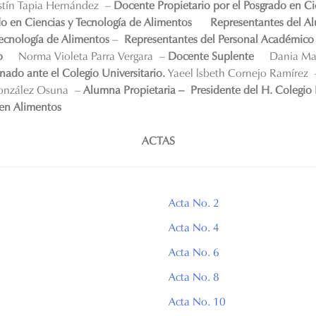
stín Tapia Hernández
–
Docente Propietario por el Posgrado en Ci
o en Ciencias y Tecnología de Alimentos
Representantes del A
Tecnología de Alimentos
–
Representantes del Personal Académico 
io
Norma Violeta Parra Vergara
–
Docente Suplente
Dania Mar
ado ante el Colegio Universitario.
Yaeel lsbeth Cornejo Ramírez
onzález Osuna
–
Alumna Propietaria –
Presidente del H. Colegi
 en Alimentos
ACTAS
Acta No. 2
Acta No. 4
Acta No. 6
Acta No. 8
Acta No. 10