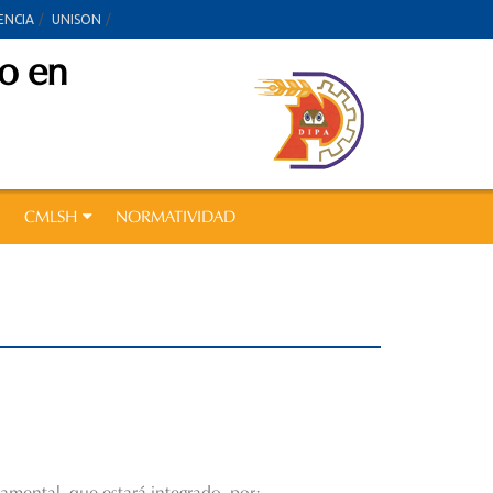
ENCIA
UNISON
do en
CMLSH
NORMATIVIDAD
amental, que estará integrado, por: